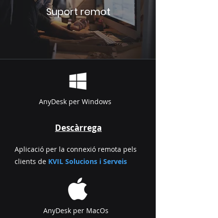
Suport remot
AnyDesk per Windows
Descàrrega
Aplicació per la connexió remota pels
clients de
KVIL Solucions i Serveis
AnyDesk per MacOs